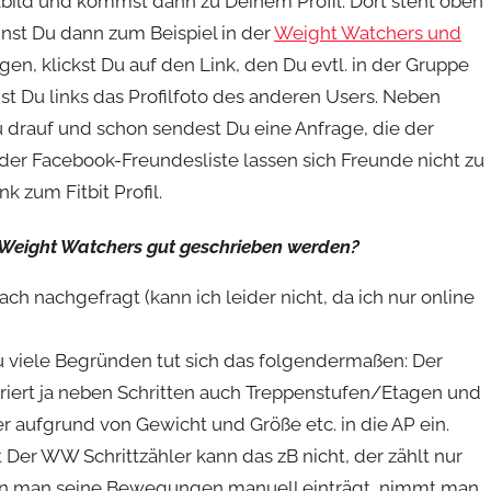
ofilbild und kommst dann zu Deinem Profil. Dort steht oben
nnst Du dann zum Beispiel in der
Weight Watchers und
n, klickst Du auf den Link, den Du evtl. in der Gruppe
t Du links das Profilfoto des anderen Users. Neben
u drauf und schon sendest Du eine Anfrage, die der
er Facebook-Freundesliste lassen sich Freunde nicht zu
k zum Fitbit Profil.
bei Weight Watchers gut geschrieben werden?
h nachgefragt (kann ich leider nicht, da ich nur online
 zu viele Begründen tut sich das folgendermaßen: Der
triert ja neben Schritten auch Treppenstufen/Etagen und
r aufgrund von Gewicht und Größe etc. in die AP ein.
Der WW Schrittzähler kann das zB nicht, der zählt nur
Wenn man seine Bewegungen manuell einträgt, nimmt man