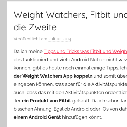
–
Lifestyle,
Weight Watchers, Fitbit un
Rezensionen,
Produkttests
die Zweite
und
vieles
Veröffentlicht am
Juli 10, 2014
v
mehr
o
Da ich meine
Tipps und Tricks was Fitbit und Weigh
n
das funktioniert und viele Android Nutzer nicht wis
Y
können, gibt es heute noch einmal einige Tipps. Ich
v
der Weight Watchers App koppeln
o
und somit über
n
eingeben können, was aber für die Aktivitätspunkte
n
auch, dass das mit den Aktivitätspunkten ordentli
e
´ler
ein Produkt von Fitbit
gekauft. Da ich schon lan
bisschen Ahnung. Egal ob Android oder iOs von daher
einem Android Gerät
hinzufügen könnt.