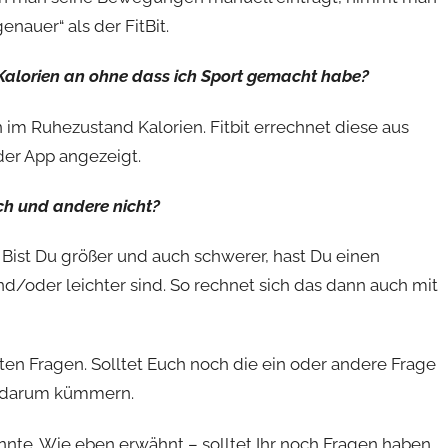
genauer“ als der FitBit.
e Kalorien an ohne dass ich Sport gemacht habe?
n im Ruhezustand Kalorien. Fitbit errechnet diese aus
er App angezeigt.
ch und andere nicht?
 Bist Du größer und auch schwerer, hast Du einen
nd/oder leichter sind. So rechnet sich das dann auch mit
sten Fragen. Solltet Euch noch die ein oder andere Frage
ne darum kümmern.
onnte. Wie eben erwähnt – solltet Ihr noch Fragen haben,