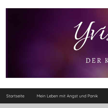
Zum
Inhalt
springen
Yvis
Der
kleine
Startseite
Mein Leben mit Angst und Panik
Lifestyle
Lifestyle
Blog