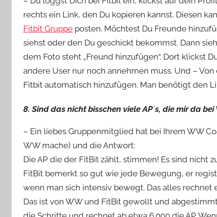
– Du loggst Dich bei Fitbit ein, klickst auf dein Pr
rechts ein Link, den Du kopieren kannst. Diesen ka
Fitbit Gruppe
posten. Möchtest Du Freunde hinzufüge
siehst oder den Du geschickt bekommst. Dann siehs
dem Foto steht „Freund hinzufügen“. Dort klickst D
andere User nur noch annehmen muss. Und – Von d
Fitbit automatisch hinzufügen. Man benötigt den Lin
8. Sind das nicht bisschen viele AP´s, die mir da 
– Ein liebes Gruppenmitglied hat bei Ihrem WW Coac
WW mache) und die Antwort:
Die AP die der FitBit zählt, stimmen! Es sind nicht
FitBit bemerkt so gut wie jede Bewegung, er regis
wenn man sich intensiv bewegt. Das alles rechnet e
Das ist von WW und FitBit gewollt und abgestimmt 
die Schritte und rechnet ab etwa 6.000 die AP. 