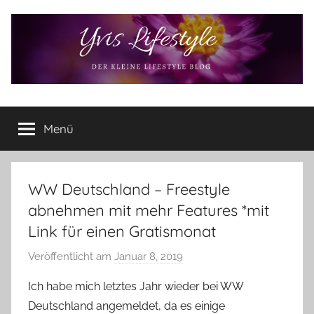
Zum
Inhalt
springen
Yvis
Der
kleine
Menü
Lifestyle
Lifestyle
Blog
–
Lifestyle,
WW Deutschland – Freestyle
Rezensionen,
abnehmen mit mehr Features *mit
Produkttests
Link für einen Gratismonat
und
vieles
Veröffentlicht am
Januar 8, 2019
v
mehr
o
Ich habe mich letztes Jahr wieder bei WW
n
Deutschland angemeldet, da es einige
Y