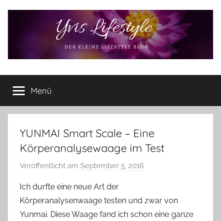
Zum
Inhalt
springen
Yvis
Der
kleine
Menü
Lifestyle
Lifestyle
Blog
–
Lifestyle,
YUNMAI Smart Scale – Eine
Rezensionen,
Körperanalysewaage im Test
Produkttests
und
Veröffentlicht am
September 5, 2016
v
vieles
o
Ich durfte eine neue Art der
mehr
n
Körperanalysenwaage testen und zwar von
Y
Yunmai. Diese Waage fand ich schon eine ganze
v