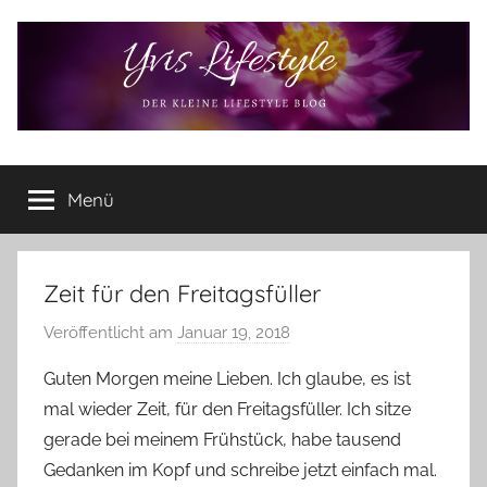
Zum
Inhalt
springen
Yvis
Der
kleine
Menü
Lifestyle
Lifestyle
Blog
–
Lifestyle,
Zeit für den Freitagsfüller
Rezensionen,
Veröffentlicht am
Januar 19, 2018
v
Produkttests
o
und
Guten Morgen meine Lieben. Ich glaube, es ist
vieles
n
mal wieder Zeit, für den Freitagsfüller. Ich sitze
mehr
Y
gerade bei meinem Frühstück, habe tausend
v
Gedanken im Kopf und schreibe jetzt einfach mal.
o