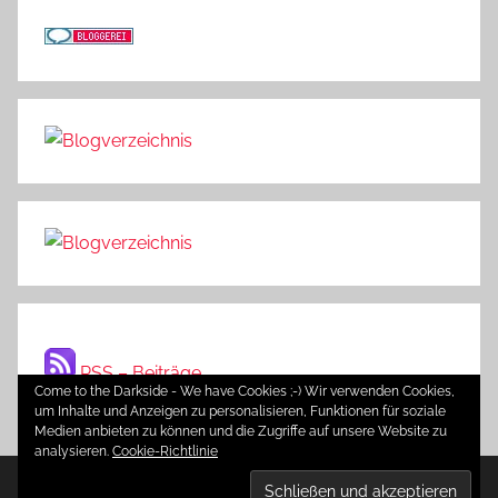
RSS – Beiträge
Come to the Darkside - We have Cookies ;-) Wir verwenden Cookies,
um Inhalte und Anzeigen zu personalisieren, Funktionen für soziale
Medien anbieten zu können und die Zugriffe auf unsere Website zu
analysieren.
Cookie-Richtlinie
WordPress-Theme: Donovan von ThemeZee.