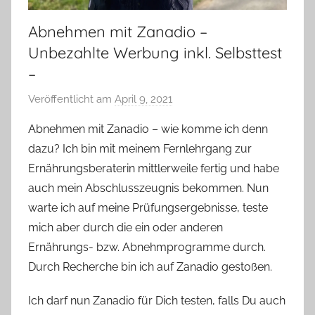
Abnehmen mit Zanadio –
Unbezahlte Werbung inkl. Selbsttest
–
Veröffentlicht am
April 9, 2021
v
o
Abnehmen mit Zanadio – wie komme ich denn
n
dazu? Ich bin mit meinem Fernlehrgang zur
Y
Ernährungsberaterin mittlerweile fertig und habe
v
auch mein Abschlusszeugnis bekommen. Nun
o
warte ich auf meine Prüfungsergebnisse, teste
n
mich aber durch die ein oder anderen
n
e
Ernährungs- bzw. Abnehmprogramme durch.
Durch Recherche bin ich auf Zanadio gestoßen.
Ich darf nun Zanadio für Dich testen, falls Du auch