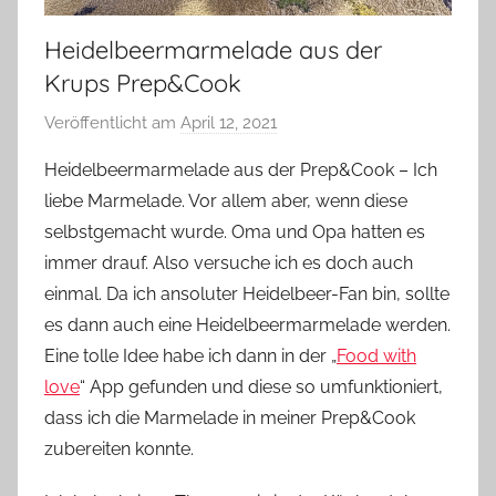
Heidelbeermarmelade aus der
Krups Prep&Cook
Veröffentlicht am
April 12, 2021
v
o
Heidelbeermarmelade aus der Prep&Cook – Ich
n
liebe Marmelade. Vor allem aber, wenn diese
Y
selbstgemacht wurde. Oma und Opa hatten es
v
immer drauf. Also versuche ich es doch auch
o
einmal. Da ich ansoluter Heidelbeer-Fan bin, sollte
n
es dann auch eine Heidelbeermarmelade werden.
n
e
Eine tolle Idee habe ich dann in der „
Food with
love
“ App gefunden und diese so umfunktioniert,
dass ich die Marmelade in meiner Prep&Cook
zubereiten konnte.