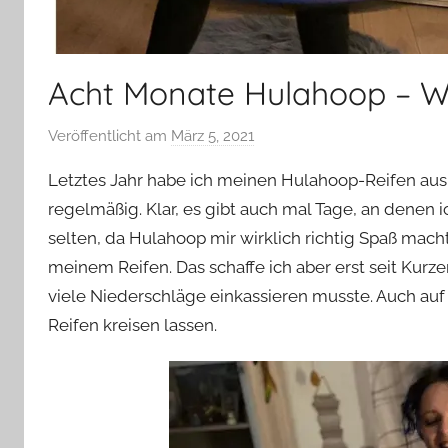
Acht Monate Hulahoop – Wa
Veröffentlicht am
März 5, 2021
v
o
Letztes Jahr habe ich meinen Hulahoop-Reifen aus
n
regelmäßig. Klar, es gibt auch mal Tage, an denen 
Y
selten, da Hulahoop mir wirklich richtig Spaß mach
v
meinem Reifen. Das schaffe ich aber erst seit Kur
o
n
viele Niederschläge einkassieren musste. Auch auf
n
Reifen kreisen lassen.
e