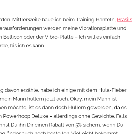
en. Mittlerweile baue ich beim Training Hanteln,
Brasils
Herausforderungen werden meine Vibrationsplatte und
Bellicon oder der Vibro-Platte – Ich will es einfach
de, bis ich es kann.
ig davon erzähle, habe ich einige mit dem Hula-Fieber
ein Mann hullern jetzt auch. Okay, mein Mann ist
hen möchte, ist es dann doch Hullern geworden, da es
en Powerhoop Deluxe – allerdings ohne Gewichte. Falls
nst Du ihn Dir einen Rabatt von 5% sichern, wenn Du
gländer auch noch bestellen. Vielleicht bekommt