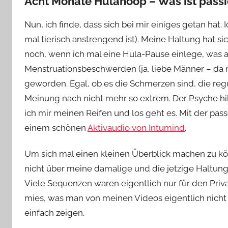
Acht Monate Hulahoop – Was ist passi
Nun, ich finde, dass sich bei mir einiges getan ha
mal tierisch anstrengend ist). Meine Haltung hat s
noch, wenn ich mal eine Hula-Pause einlege, was ale
Menstruationsbeschwerden (ja, liebe Männer – da mü
geworden. Egal, ob es die Schmerzen sind, die re
Meinung nach nicht mehr so extrem. Der Psyche hi
ich mir meinen Reifen und los geht es. Mit der pas
einem schönen
Aktivaudio von Intumind
.
Um sich mal einen kleinen Überblick machen zu kö
nicht über meine damalige und die jetzige Haltun
Viele Sequenzen waren eigentlich nur für den Privat
mies, was man von meinen Videos eigentlich nicht 
einfach zeigen.