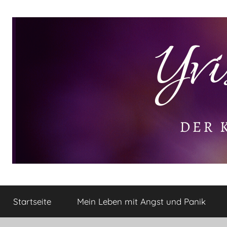
Zum
Inhalt
springen
Yvis
Der
kleine
Startseite
Mein Leben mit Angst und Panik
Lifestyle
Lifestyle
Blog