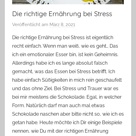
Die richtige Ernährung bei Stress
Veröffentlicht am
März 8, 2021
v
o
Die richtige Ernährung bei Stress ist eigentlich
n
recht einfach. Wenn man weiß, wie es geht… Das
Y
ich ein emotionaler Esser bin, ist kein Geheimnis.
v
Allerdings habe ich es lange absolut falsch
o
gemacht, was das Essen bei Stress betrifft. Ich
n
habe einfach Süßigkeiten in mich rein geschaufelt
n
e
und das ohne Ziel. Bei Stress und Trauer war es
bei mir meistens die Schokolade. Egal, in welcher
Form. Natürlich darf man auch mal etwas
Schokolade naschen aber bitte nicht so, wie ich es
getan habe. Heute möchte ich Dir einige Beispiele
nennen, wie Du mit der richtigen Ernährung