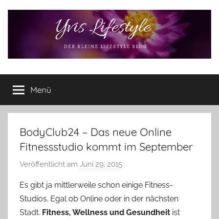
Zum
Inhalt
springen
Yvis
Der
kleine
Menü
Lifestyle
Lifestyle
Blog
–
Lifestyle,
BodyClub24 – Das neue Online
Rezensionen,
Fitnessstudio kommt im September
Produkttests
und
Veröffentlicht am
Juni 29, 2015
v
vieles
o
Es gibt ja mittlerweile schon einige Fitness-
mehr
n
Studios. Egal ob Online oder in der nächsten
Y
Stadt.
Fitness, Wellness und Gesundheit
ist
v