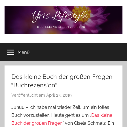
Zum
Inhalt
springen
Yvis
Der
kleine
Menü
Lifestyle
Lifestyle
Blog
–
Lifestyle,
Das kleine Buch der großen Fragen
Rezensionen,
*Buchrezension*
Produkttests
und
Veröffentlicht am
April 23, 2019
v
vieles
o
Juhuu – ich habe mal wieder Zeit, um ein tolles
mehr
n
Buch vorzustellen. Heute geht es um „
Das kleine
Y
Buch der großen Fragen
“ von Gisela Schmalz. Ein
v