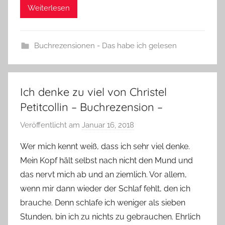
Weiterlesen
Buchrezensionen - Das habe ich gelesen
Ich denke zu viel von Christel
Petitcollin – Buchrezension –
Veröffentlicht am
Januar 16, 2018
v
o
Wer mich kennt weiß, dass ich sehr viel denke.
n
Mein Kopf hält selbst nach nicht den Mund und
Y
das nervt mich ab und an ziemlich. Vor allem,
v
wenn mir dann wieder der Schlaf fehlt, den ich
o
brauche. Denn schlafe ich weniger als sieben
n
Stunden, bin ich zu nichts zu gebrauchen. Ehrlich
n