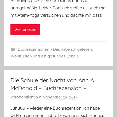
Allerdings praktiziere ich beides noch zu
unregelmäßig. Leider. Doch ich wollte es auch mal
mit Atem-Yoga versuchen und dachte mir, dass
Weiterlesen
Buchrezensionen - Das habe ich gelesen
,
Wohlfühlen und ein gesundes Leben
Die Schule der Nacht von Ann A.
McDonald – Buchrezension –
Veröffentlicht am
November 23, 2017
v
o
Juhuuu – wieder eine Buchrezension. Ich habe
n
wirklich eine neue Liebe. Diese nennt sich Bücher.