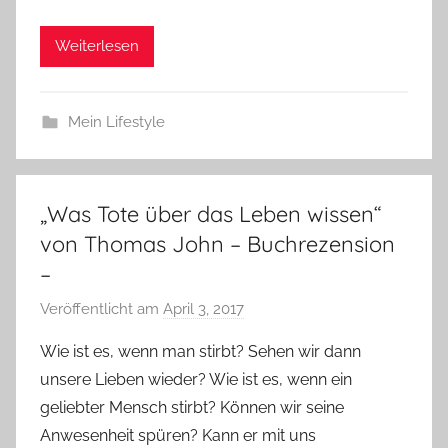
Weiterlesen
Mein Lifestyle
„Was Tote über das Leben wissen“
von Thomas John – Buchrezension
–
Veröffentlicht am
April 3, 2017
v
o
Wie ist es, wenn man stirbt? Sehen wir dann
n
unsere Lieben wieder? Wie ist es, wenn ein
Y
geliebter Mensch stirbt? Können wir seine
v
Anwesenheit spüren? Kann er mit uns
o