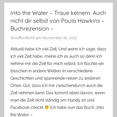
Into the Water – Traue keinem. Auch
nicht dir selbst von Paula Hawkins –
Buchrezension –
Veröffentlicht am
November 16, 2017
v
o
Aktuell habe ich viel Zeit. Und wenn ich sage, dass
n
ich viel Zeit habe, meine ich es auch so denn ich
Y
nehme mir die Zeit für mich selbst. Ich flüchte ein
v
bisschen in andere Welten. In verschiedene
o
Geschichten und spannende reisen zu anderen
n
Orten. Gut, dass ich mir zwischendurch auch die
n
e
Zeit nehmen kann. Das kommt eben davon, wenn
man die Zeit nicht ständig am Handy ist und
Facebook checkt
Ich habe nun das Buch „Into
the Water –