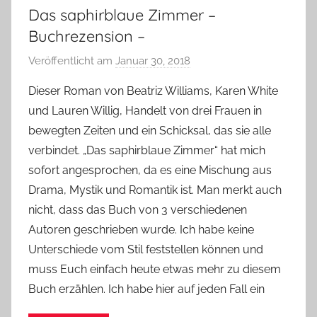
Das saphirblaue Zimmer –
Buchrezension –
Veröffentlicht am
Januar 30, 2018
v
o
Dieser Roman von Beatriz Williams, Karen White
n
und Lauren Willig, Handelt von drei Frauen in
Y
bewegten Zeiten und ein Schicksal, das sie alle
v
verbindet. „Das saphirblaue Zimmer“ hat mich
o
sofort angesprochen, da es eine Mischung aus
n
Drama, Mystik und Romantik ist. Man merkt auch
n
e
nicht, dass das Buch von 3 verschiedenen
Autoren geschrieben wurde. Ich habe keine
Unterschiede vom Stil feststellen können und
muss Euch einfach heute etwas mehr zu diesem
Buch erzählen. Ich habe hier auf jeden Fall ein