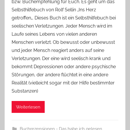
bzw. Buchempfehlung für Euch. Es geht um das
Y
Selbsthilfebuch von Rolf Sellin „Ins Herz
v
getroffen„. Dieses Buch ist ein Selbsthilfebuch bei
o
seelischen Verletzungen. Jeder Mensch wird im
n
Laufe seines Lebens von vielen anderen
n
e
Menschen verletzt. Ob bewusst oder unbewusst
und jeder Mensch reagiert anders auf seine
Verletzungen. Der eine wird seelisch krank und
bekommt Depressionen oder andere psychische
Störungen, der andere flüchtet in eine andere
Realität (vielleicht sogar mit der Hilfe bestimmter
Substanzen)
Weiterlesen
Buchrezensionen - Das habe ich gelesen