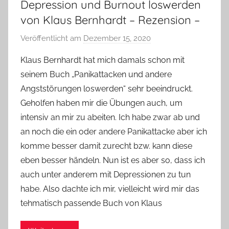
Depression und Burnout loswerden
von Klaus Bernhardt – Rezension –
Veröffentlicht am
Dezember 15, 2020
v
o
Klaus Bernhardt hat mich damals schon mit
n
seinem Buch „Panikattacken und andere
Y
Angststörungen loswerden“ sehr beeindruckt.
v
Geholfen haben mir die Übungen auch, um
o
intensiv an mir zu abeiten. Ich habe zwar ab und
n
an noch die ein oder andere Panikattacke aber ich
n
e
komme besser damit zurecht bzw. kann diese
eben besser händeln. Nun ist es aber so, dass ich
auch unter anderem mit Depressionen zu tun
habe. Also dachte ich mir, vielleicht wird mir das
tehmatisch passende Buch von Klaus