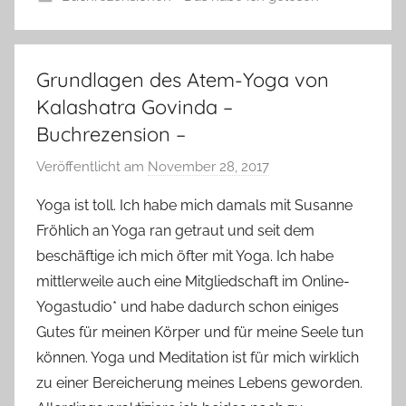
Grundlagen des Atem-Yoga von
Kalashatra Govinda –
Buchrezension –
Veröffentlicht am
November 28, 2017
v
o
Yoga ist toll. Ich habe mich damals mit Susanne
n
Fröhlich an Yoga ran getraut und seit dem
Y
beschäftige ich mich öfter mit Yoga. Ich habe
v
mittlerweile auch eine Mitgliedschaft im Online-
o
Yogastudio* und habe dadurch schon einiges
n
Gutes für meinen Körper und für meine Seele tun
n
e
können. Yoga und Meditation ist für mich wirklich
zu einer Bereicherung meines Lebens geworden.