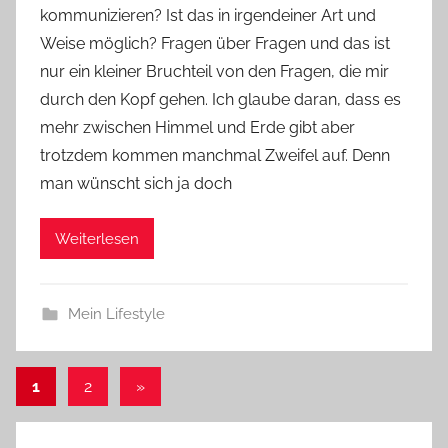
kommunizieren? Ist das in irgendeiner Art und
n
Weise möglich? Fragen über Fragen und das ist
n
e
nur ein kleiner Bruchteil von den Fragen, die mir
durch den Kopf gehen. Ich glaube daran, dass es
mehr zwischen Himmel und Erde gibt aber
trotzdem kommen manchmal Zweifel auf. Denn
man wünscht sich ja doch
Weiterlesen
Mein Lifestyle
Seitennummerierung
Nächste
1
2
»
Beiträge
der