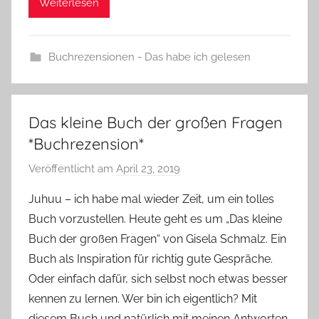
Weiterlesen
Buchrezensionen - Das habe ich gelesen
Das kleine Buch der großen Fragen
*Buchrezension*
Veröffentlicht am
April 23, 2019
v
o
Juhuu – ich habe mal wieder Zeit, um ein tolles
n
Buch vorzustellen. Heute geht es um „Das kleine
Y
Buch der großen Fragen“ von Gisela Schmalz. Ein
v
Buch als Inspiration für richtig gute Gespräche.
o
Oder einfach dafür, sich selbst noch etwas besser
n
kennen zu lernen. Wer bin ich eigentlich? Mit
n
e
diesem Buch und natürlich mit meinen Antworten