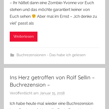
e
– Ihr hättet dann eine Zombie-Yvonne vor Euch
stehen und das möchte garantiert keiner von
Euch sehen
Aber mal im Ernst – „Ich denke zu
viel“ passt als
Weiterlesen
Buchrezensionen - Das habe ich gelesen
Ins Herz getroffen von Rolf Sellin –
Buchrezension –
Veröffentlicht am
Januar 15, 2018
v
o
Ich habe heute mal wieder eine Buchrezension
n