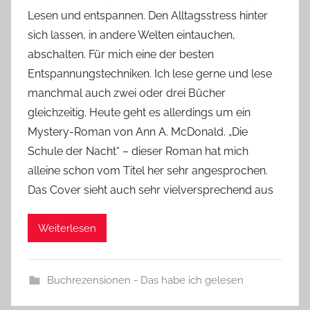
Y
Lesen und entspannen. Den Alltagsstress hinter
v
sich lassen, in andere Welten eintauchen,
o
abschalten. Für mich eine der besten
n
Entspannungstechniken. Ich lese gerne und lese
n
e
manchmal auch zwei oder drei Bücher
gleichzeitig. Heute geht es allerdings um ein
Mystery-Roman von Ann A. McDonald. „Die
Schule der Nacht“ – dieser Roman hat mich
alleine schon vom Titel her sehr angesprochen.
Das Cover sieht auch sehr vielversprechend aus
Weiterlesen
Buchrezensionen - Das habe ich gelesen