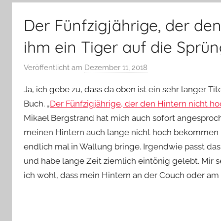
–
Lifestyle,
Der Fünfzigjährige, der de
Rezensionen,
Produkttests
ihm ein Tiger auf die Sprün
und
vieles
Veröffentlicht am
Dezember 11, 2018
v
mehr
o
Ja, ich gebe zu, dass da oben ist ein sehr langer Ti
n
Buch. „
Der Fünfzigjährige, der den Hintern nicht h
Y
Mikael Bergstrand hat mich auch sofort angesproche
v
meinen Hintern auch lange nicht hoch bekommen u
o
n
endlich mal in Wallung bringe. Irgendwie passt das 
n
und habe lange Zeit ziemlich eintönig gelebt. Mir
e
ich wohl, dass mein Hintern an der Couch oder am 