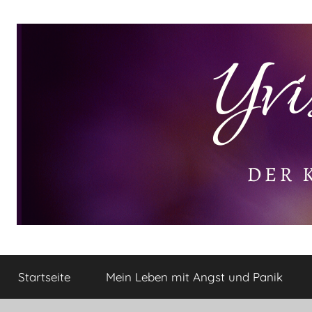
Zum
Inhalt
springen
Yvis
Der
kleine
Startseite
Mein Leben mit Angst und Panik
Lifestyle
Lifestyle
Blog