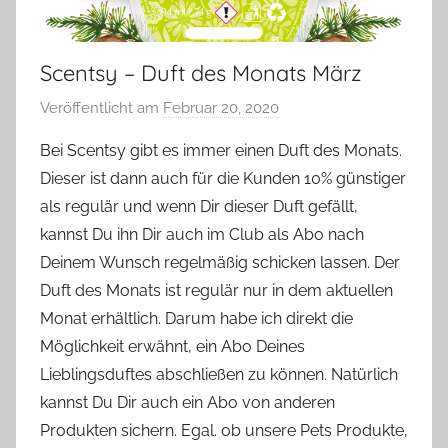
Scentsy – Duft des Monats März
Veröffentlicht am
Februar 20, 2020
v
o
Bei Scentsy gibt es immer einen Duft des Monats.
n
Dieser ist dann auch für die Kunden 10% günstiger
Y
als regulär und wenn Dir dieser Duft gefällt,
v
kannst Du ihn Dir auch im Club als Abo nach
o
Deinem Wunsch regelmäßig schicken lassen. Der
n
Duft des Monats ist regulär nur in dem aktuellen
n
e
Monat erhältlich. Darum habe ich direkt die
Möglichkeit erwähnt, ein Abo Deines
Lieblingsduftes abschließen zu können. Natürlich
kannst Du Dir auch ein Abo von anderen
Produkten sichern. Egal. ob unsere Pets Produkte,