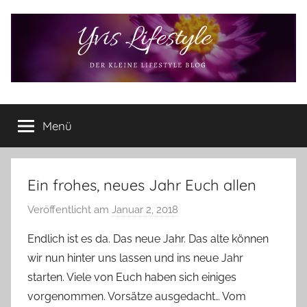
Zum
Inhalt
springen
Yvis
Der
kleine
Menü
Lifestyle
Lifestyle
Blog
–
Lifestyle,
Ein frohes, neues Jahr Euch allen
Rezensionen,
Veröffentlicht am
Januar 2, 2018
v
Produkttests
o
und
Endlich ist es da. Das neue Jahr. Das alte können
vieles
n
wir nun hinter uns lassen und ins neue Jahr
mehr
Y
starten. Viele von Euch haben sich einiges
v
vorgenommen. Vorsätze ausgedacht… Vom
o