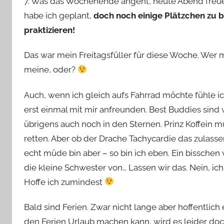
7. Was das Wochenende angeht, heute Abend freue
habe ich geplant,
doch noch einige Plätzchen zu 
praktizieren!
Das war mein Freitagsfüller für diese Woche. Wer m
meine, oder?
Auch, wenn ich gleich aufs Fahrrad möchte fühle i
erst einmal mit mir anfreunden. Best Buddies sind w
übrigens auch noch in den Sternen. Prinz Koffein
retten. Aber ob der Drache Tachycardie das zulassen
echt müde bin aber – so bin ich eben. Ein bisschen ve
die kleine Schwester von… Lassen wir das. Nein, i
Hoffe ich zumindest
Bald sind Ferien. Zwar nicht lange aber hoffentli
den Ferien Urlaub machen kann, wird es leider do