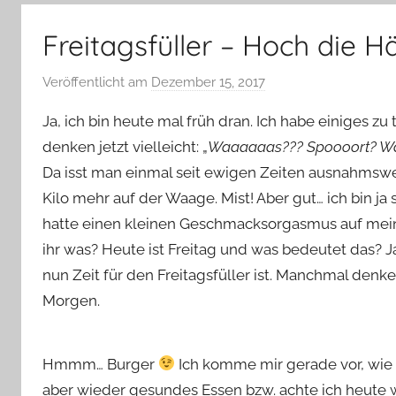
–
Lifestyle,
Freitagsfüller – Hoch die
Rezensionen,
Produkttests
Veröffentlicht am
Dezember 15, 2017
v
und
o
vieles
Ja, ich bin heute mal früh dran. Ich habe einiges z
n
mehr
denken jetzt vielleicht: „
Waaaaaas??? Spoooort? War
Y
Da isst man einmal seit ewigen Zeiten ausnahmswei
v
Kilo mehr auf der Waage. Mist! Aber gut… ich bin ja s
o
n
hatte einen kleinen Geschmacksorgasmus auf mein
n
ihr was? Heute ist Freitag und was bedeutet das? 
e
nun Zeit für den Freitagsfüller ist. Manchmal denk
Morgen.
Hmmm… Burger
Ich komme mir gerade vor, wie
aber wieder gesundes Essen bzw. achte ich heute 