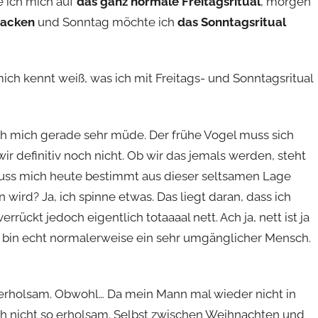
 ich mich auf
das ganz normale Freitagsritual
, morgen
backen
und Sonntag möchte ich
das Sonntagsritual
ich kennt weiß, was ich mit Freitags- und Sonntagsritual
ch mich gerade sehr müde. Der frühe Vogel muss sich
ir definitiv noch nicht. Ob wir das jemals werden, steht
 muss mich heute bestimmt aus dieser seltsamen Lage
 wird? Ja, ich spinne etwas. Das liegt daran, dass ich
rrückt jedoch eigentlich totaaaal nett. Ach ja, nett ist ja
ch bin echt normalerweise ein sehr umgänglicher Mensch.
ch erholsam. Obwohl… Da mein Mann mal wieder nicht in
ch nicht so erholsam. Selbst zwischen Weihnachten und