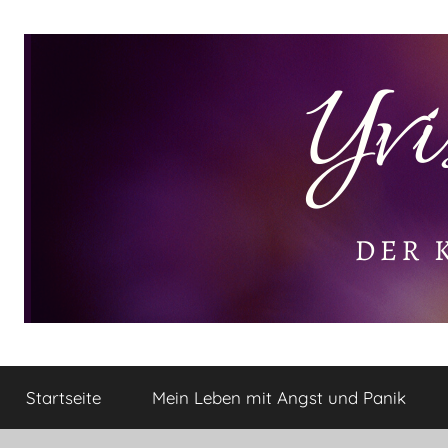
Zum
Inhalt
springen
Yvis
Der
kleine
Startseite
Mein Leben mit Angst und Panik
Lifestyle
Lifestyle
Blog