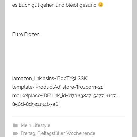
es Euch gut gehen und bleibt gesund
Eure Frozen
[amazon_link asins=’B00TY5LSSK‘
template=’ProductAd‘ store=’frozcorn-21′
marketplace=’DE‘ link_id=’d7a63827-5277-11e7-
856d-8d921134b7a6′]
Mein Lifestyle
Freitag
,
Freitagsfüller
,
Wochenende