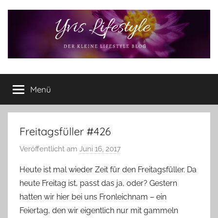
Zum
Inhalt
springen
Yvis
Der
kleine
Menü
Lifestyle
Lifestyle
Blog
–
Lifestyle,
Freitagsfüller #426
Rezensionen,
Veröffentlicht am
Juni 16, 2017
v
Produkttests
o
und
Heute ist mal wieder Zeit für den Freitagsfüller. Da
vieles
n
heute Freitag ist, passt das ja, oder? Gestern
mehr
Y
hatten wir hier bei uns Fronleichnam – ein
v
Feiertag, den wir eigentlich nur mit gammeln
o