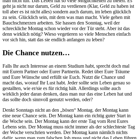
man nicht tun. Das Leben hat so viele Möglichkeiten zu bieten. Es
geht ja nicht nur darum, Geld zu verdienen (Klar, Geld zu haben ist
toll aber es ist nicht alles) sondern auch darum, im leben glücklich
zu sein. Glücklich sein, mit dem was man macht. Viele gehen mit
Bauchschmerzen arbeiten. Sie hassen den Sonntag, weil der
schreckliche Montag schon wieder vor der Tür steht. Aber ist das
denn wirklich nötig? Wieso vegetieren so viele Menschen einfach
vor sich hin, statt das sie endlich anfangen zu leben?
Die Chance nutzen…
Falls Ihr auch Interesse an einem Studium habt, sprecht doch mal
mit Eurem Partner oder Eurer Partnerin. Redet über Eure Träume
und Eure Wünsche und erfüllt sie Euch. Nutzt die Chance und
macht das, worauf Ihr Lust habt. Jeder sollte sein Leben genau so
gestallten, wie er/sie es für richtig hält. Allerdings sollte auch
wirklich jeder daran denken, dass man nur das eine Leben hat und
das sollte doch sinnvoll genutzt werden, oder?
Denkt Sonntags nicht an den „bösen“ Montag. der Montag kann
eine neue Chance sein. Der Montag kann ein richtig guter Start in
die Woche sein. Der Montag kann der erste Tag vom Rest Eures
Lebens sein. Der Montag muss nicht immer als der schlechteste Tag
der Woche verschrien werden. Der Montag kann nämlich nichts
dafür, wenn man zum falschen Job muss und nicht das Leben führen