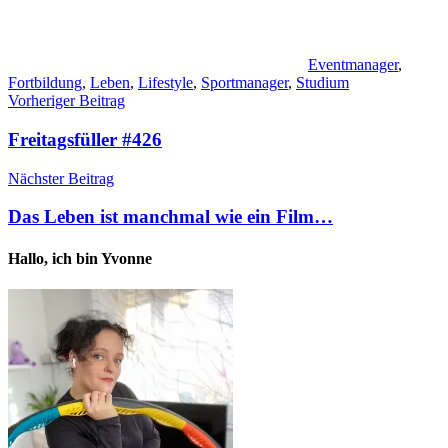
Eventmanager
,
Fortbildung
,
Leben
,
Lifestyle
,
Sportmanager
,
Studium
Beitragsnavigation
Vorheriger Beitrag
Freitagsfüller #426
Nächster Beitrag
Das Leben ist manchmal wie ein Film…
Hallo, ich bin Yvonne