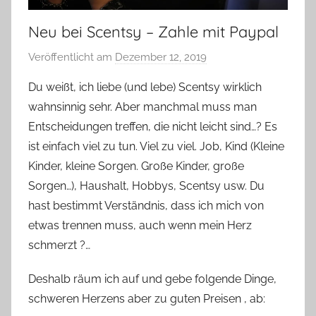
Neu bei Scentsy – Zahle mit Paypal
Veröffentlicht am
Dezember 12, 2019
v
o
Du weißt, ich liebe (und lebe) Scentsy wirklich
n
wahnsinnig sehr. Aber manchmal muss man
Y
Entscheidungen treffen, die nicht leicht sind…
?
Es
v
ist einfach viel zu tun. Viel zu viel. Job, Kind (Kleine
o
Kinder, kleine Sorgen. Große Kinder, große
n
Sorgen…), Haushalt, Hobbys, Scentsy usw. Du
n
e
hast bestimmt Verständnis, dass ich mich von
etwas trennen muss, auch wenn mein Herz
schmerzt
?…
Deshalb räum ich auf und gebe folgende Dinge,
schweren Herzens aber zu guten Preisen , ab: