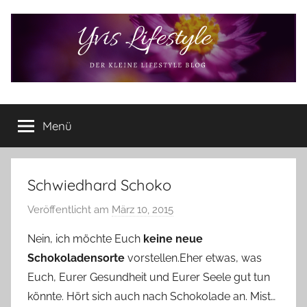
Zum
Inhalt
springen
Yvis
Der
kleine
Menü
Lifestyle
Lifestyle
Blog
–
Lifestyle,
Schwiedhard Schoko
Rezensionen,
Veröffentlicht am
März 10, 2015
v
Produkttests
o
und
Nein, ich möchte Euch
keine neue
vieles
n
Schokoladensorte
vorstellen.Eher etwas, was
mehr
Y
Euch, Eurer Gesundheit und Eurer Seele gut tun
v
könnte. Hört sich auch nach Schokolade an. Mist…
o