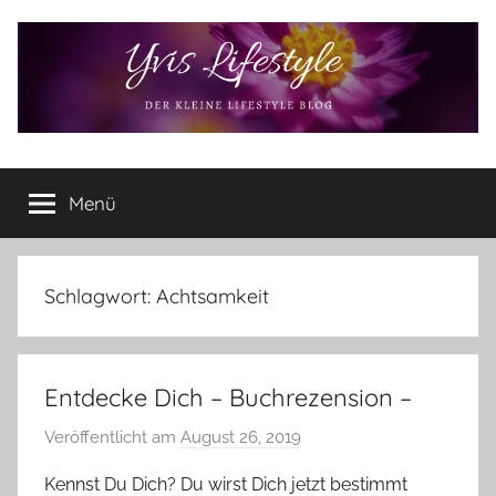
Zum
Inhalt
springen
Yvis
Der
kleine
Menü
Lifestyle
Lifestyle
Blog
–
Lifestyle,
Schlagwort:
Achtsamkeit
Rezensionen,
Produkttests
und
Entdecke Dich – Buchrezension –
vieles
mehr
Veröffentlicht am
August 26, 2019
v
o
Kennst Du Dich? Du wirst Dich jetzt bestimmt
n