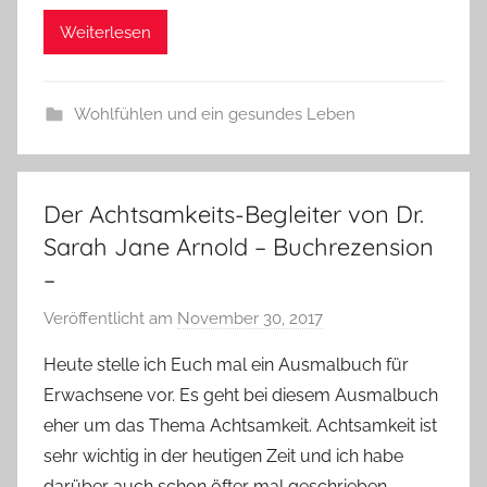
Weiterlesen
Wohlfühlen und ein gesundes Leben
Der Achtsamkeits-Begleiter von Dr.
Sarah Jane Arnold – Buchrezension
–
Veröffentlicht am
November 30, 2017
v
o
Heute stelle ich Euch mal ein Ausmalbuch für
n
Erwachsene vor. Es geht bei diesem Ausmalbuch
Y
eher um das Thema Achtsamkeit. Achtsamkeit ist
v
sehr wichtig in der heutigen Zeit und ich habe
o
darüber auch schon öfter mal geschrieben.