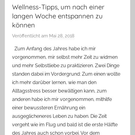
Wellness-Tipps, um nach einer
langen Woche entspannen zu
können
Veröffentlicht am
Mai 28, 2018
v
o
Zum Anfang des Jahres habe ich mir
n
vorgenommen, mir selbst mehr Zeit zu widmen
Y
und mehr Selbstliebe zu praktizieren. Zwei Dinge
v
standen dabei im Vordergrund: Zum einen wollte
o
ich mehr darüber lernen, wie man den
n
Alltagsstress besser bewältigen kann, zum
n
e
anderen habe ich mir vorgenommen, mithilfe
einer bewussteren Ernährung ein
ausgeglicheneres Leben zu haben. Die Zeit
vergeht wie im Flug und bald ist die erste Hälfte
des Jahres auch schon vorbei. Vor dem