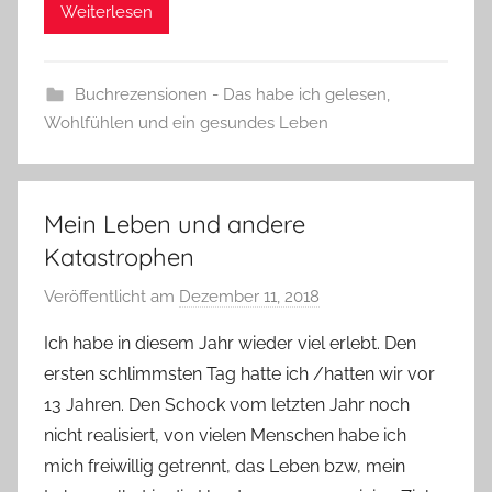
Weiterlesen
Buchrezensionen - Das habe ich gelesen
,
Wohlfühlen und ein gesundes Leben
Mein Leben und andere
Katastrophen
Veröffentlicht am
Dezember 11, 2018
v
o
Ich habe in diesem Jahr wieder viel erlebt. Den
n
ersten schlimmsten Tag hatte ich /hatten wir vor
Y
13 Jahren. Den Schock vom letzten Jahr noch
v
nicht realisiert, von vielen Menschen habe ich
o
mich freiwillig getrennt, das Leben bzw, mein
n