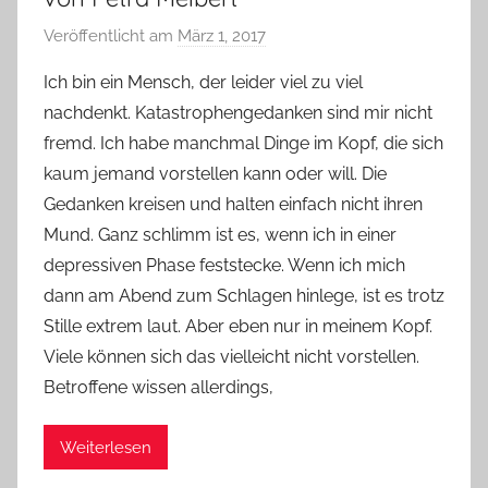
Veröffentlicht am
März 1, 2017
v
o
Ich bin ein Mensch, der leider viel zu viel
n
nachdenkt. Katastrophengedanken sind mir nicht
Y
fremd. Ich habe manchmal Dinge im Kopf, die sich
v
kaum jemand vorstellen kann oder will. Die
o
Gedanken kreisen und halten einfach nicht ihren
n
Mund. Ganz schlimm ist es, wenn ich in einer
n
e
depressiven Phase feststecke. Wenn ich mich
dann am Abend zum Schlagen hinlege, ist es trotz
Stille extrem laut. Aber eben nur in meinem Kopf.
Viele können sich das vielleicht nicht vorstellen.
Betroffene wissen allerdings,
Weiterlesen