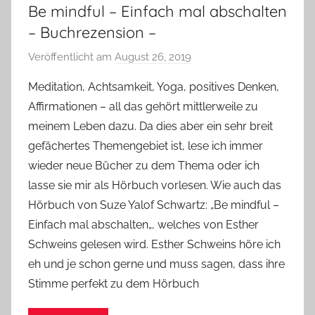
Be mindful – Einfach mal abschalten
– Buchrezension –
Veröffentlicht am
August 26, 2019
v
o
Meditation, Achtsamkeit, Yoga, positives Denken,
n
Affirmationen – all das gehört mittlerweile zu
Y
meinem Leben dazu. Da dies aber ein sehr breit
v
gefächertes Themengebiet ist, lese ich immer
o
wieder neue Bücher zu dem Thema oder ich
n
lasse sie mir als Hörbuch vorlesen. Wie auch das
n
e
Hörbuch von Suze Yalof Schwartz: „Be mindful –
Einfach mal abschalten„, welches von Esther
Schweins gelesen wird. Esther Schweins höre ich
eh und je schon gerne und muss sagen, dass ihre
Stimme perfekt zu dem Hörbuch