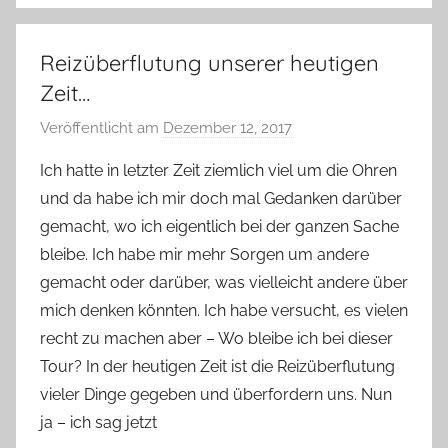
Reizüberflutung unserer heutigen
Zeit…
Veröffentlicht am
Dezember 12, 2017
v
o
Ich hatte in letzter Zeit ziemlich viel um die Ohren
n
und da habe ich mir doch mal Gedanken darüber
Y
gemacht, wo ich eigentlich bei der ganzen Sache
v
bleibe. Ich habe mir mehr Sorgen um andere
o
gemacht oder darüber, was vielleicht andere über
n
mich denken könnten. Ich habe versucht, es vielen
n
e
recht zu machen aber – Wo bleibe ich bei dieser
Tour? In der heutigen Zeit ist die Reizüberflutung
vieler Dinge gegeben und überfordern uns. Nun
ja – ich sag jetzt