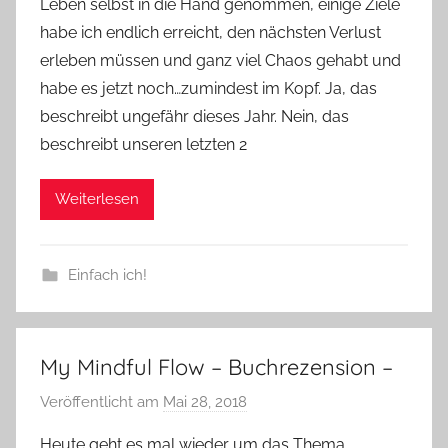
Leben selbst in die Hand genommen, einige Ziele
n
e
habe ich endlich erreicht, den nächsten Verlust
erleben müssen und ganz viel Chaos gehabt und
habe es jetzt noch…zumindest im Kopf. Ja, das
beschreibt ungefähr dieses Jahr. Nein, das
beschreibt unseren letzten 2
Weiterlesen
Einfach ich!
My Mindful Flow – Buchrezension –
Veröffentlicht am
Mai 28, 2018
v
o
Heute geht es mal wieder um das Thema