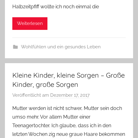
Halbzeitpfiff wollte ich noch einmal die
Weiterlesen
Wohlfühlen und ein gesundes Leben
Kleine Kinder, kleine Sorgen – Große
Kinder, große Sorgen
Veröffentlicht am
Dezember 17, 2017
v
o
Mutter werden ist nicht schwer, Mutter sein doch
n
umso mehr. Vor allem Mutter einer
Y
Teenagertochter. Ich glaube, dass ich in den
v
letzten Wochen zig neue graue Haare bekommen
o