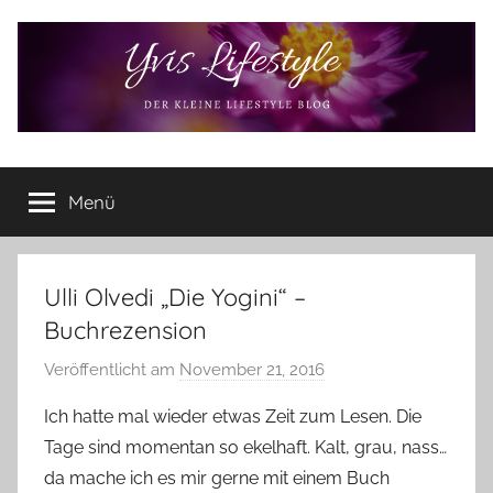
Zum
Inhalt
springen
Yvis
Der
kleine
Menü
Lifestyle
Lifestyle
Blog
–
Lifestyle,
Ulli Olvedi „Die Yogini“ –
Rezensionen,
Buchrezension
Produkttests
und
Veröffentlicht am
November 21, 2016
v
vieles
o
Ich hatte mal wieder etwas Zeit zum Lesen. Die
mehr
n
Tage sind momentan so ekelhaft. Kalt, grau, nass…
Y
da mache ich es mir gerne mit einem Buch
v