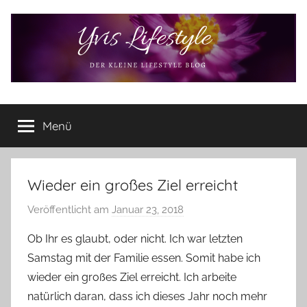
Zum
Inhalt
springen
Yvis
Der
kleine
Menü
Lifestyle
Lifestyle
Blog
–
Lifestyle,
Wieder ein großes Ziel erreicht
Rezensionen,
Veröffentlicht am
Januar 23, 2018
v
Produkttests
o
und
Ob Ihr es glaubt, oder nicht. Ich war letzten
vieles
n
Samstag mit der Familie essen. Somit habe ich
mehr
Y
wieder ein großes Ziel erreicht. Ich arbeite
v
natürlich daran, dass ich dieses Jahr noch mehr
o