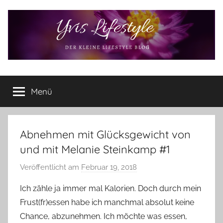
Zum
Inhalt
springen
Yvis
Der
kleine
Menü
Lifestyle
Lifestyle
Blog
–
Lifestyle,
Abnehmen mit Glücksgewicht von
Rezensionen,
und mit Melanie Steinkamp #1
Produkttests
und
Veröffentlicht am
Februar 19, 2018
v
vieles
o
Ich zähle ja immer mal Kalorien. Doch durch mein
mehr
n
Frust(fr)essen habe ich manchmal absolut keine
Y
Chance, abzunehmen. Ich möchte was essen,
v