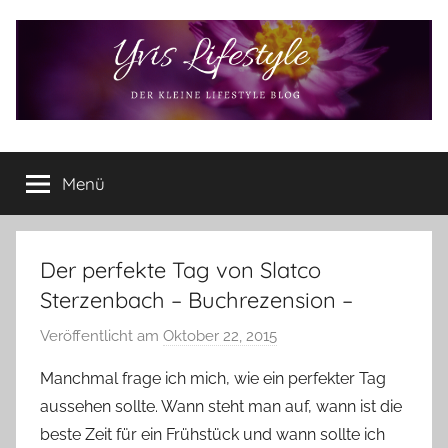
Zum
Inhalt
springen
Yvis
Der
kleine
Menü
Lifestyle
Lifestyle
Blog
–
Lifestyle,
Der perfekte Tag von Slatco
Rezensionen,
Sterzenbach – Buchrezension –
Produkttests
und
Veröffentlicht am
Oktober 22, 2015
v
vieles
o
Manchmal frage ich mich, wie ein perfekter Tag
mehr
n
aussehen sollte. Wann steht man auf, wann ist die
Y
beste Zeit für ein Frühstück und wann sollte ich
v