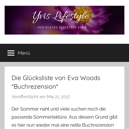
Zum
Inhalt
springen
Yvis
Der
kleine
Menü
Lifestyle
Lifestyle
Blog
–
Lifestyle,
Die Glücksliste von Eva Woods
Rezensionen,
*Buchrezension*
Produkttests
und
Veröffentlicht am
Mai 21, 2017
v
vieles
o
Der Sommer naht und viele suchen noch die
mehr
n
passende Sommerlektüre. Aus diesem Grund gibt
Y
es hier nun wieder mal eine nette Buchrezension
v