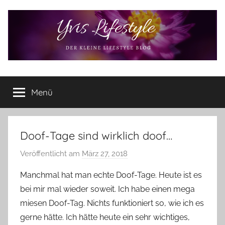
Zum
Inhalt
springen
Yvis
Der
kleine
Menü
Lifestyle
Lifestyle
Blog
–
Lifestyle,
Doof-Tage sind wirklich doof…
Rezensionen,
Veröffentlicht am
März 27, 2018
v
Produkttests
o
und
Manchmal hat man echte Doof-Tage. Heute ist es
vieles
n
bei mir mal wieder soweit. Ich habe einen mega
mehr
Y
miesen Doof-Tag. Nichts funktioniert so, wie ich es
v
gerne hätte. Ich hätte heute ein sehr wichtiges,
o