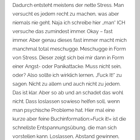
Dadurch entsteht meistens der nette Stress. Man
v
versucht es jedem recht zu machen, was aber
o
niemals nie geht. Naja ich schreibe hier „man“ ICH
n
versuche das zumindest immer. Okay – fast
n
e
immer. Aber genau dieses fast immer macht mich
manchmal total meschugge. Meschugge in Form
von Stress. Dieser zeigt sich bei mir dann in Form
einer Angst- oder Panikattacke. Muss nicht sein,
oder? Also sollte ich wirklich lernen, „Fuck It!“ zu
sagen. Nicht zu allem und auch nicht zu jedem.
Das ist klar. Aber so ab und an schadet das wohl
nicht. Dass loslassen sowieso helfen soll, wenn
man psychische Probleme hat. Hier mal eine
kurze aber feine Buchinformation:»Fuck it!« ist die
schnellste Entspannungsübung, die man sich
vorstellen kann. Loslassen, Abstand gewinnen,