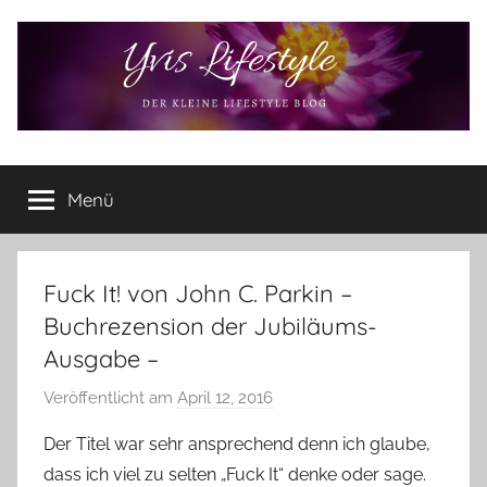
Zum
Inhalt
springen
Yvis
Der
kleine
Menü
Lifestyle
Lifestyle
Blog
–
Lifestyle,
Fuck It! von John C. Parkin –
Rezensionen,
Buchrezension der Jubiläums-
Produkttests
Ausgabe –
und
vieles
Veröffentlicht am
April 12, 2016
v
mehr
o
Der Titel war sehr ansprechend denn ich glaube,
n
dass ich viel zu selten „Fuck It“ denke oder sage.
Y