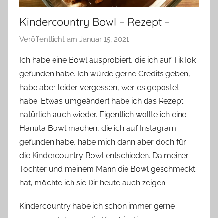
Kindercountry Bowl – Rezept –
Veröffentlicht am
Januar 15, 2021
v
o
Ich habe eine Bowl ausprobiert, die ich auf TikTok
n
gefunden habe. Ich würde gerne Credits geben,
Y
habe aber leider vergessen, wer es gepostet
v
habe. Etwas umgeändert habe ich das Rezept
o
natürlich auch wieder. Eigentlich wollte ich eine
n
Hanuta Bowl machen, die ich auf Instagram
n
e
gefunden habe, habe mich dann aber doch für
die Kindercountry Bowl entschieden. Da meiner
Tochter und meinem Mann die Bowl geschmeckt
hat, möchte ich sie Dir heute auch zeigen.
Kindercountry habe ich schon immer gerne