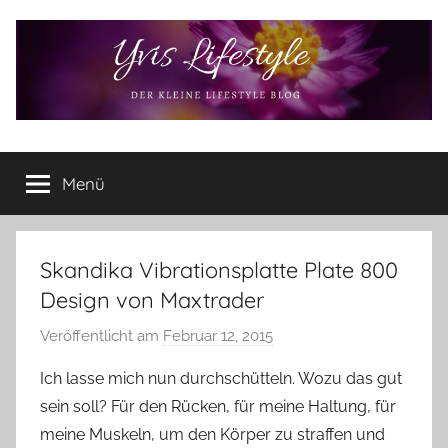
Zum
Inhalt
springen
Yvis
Der
kleine
Menü
Lifestyle
Lifestyle
Blog
–
Lifestyle,
Skandika Vibrationsplatte Plate 800
Rezensionen,
Design von Maxtrader
Produkttests
und
Veröffentlicht am
Februar 12, 2015
v
vieles
o
Ich lasse mich nun durchschütteln. Wozu das gut
mehr
n
sein soll? Für den Rücken, für meine Haltung, für
Y
meine Muskeln, um den Körper zu straffen und
v