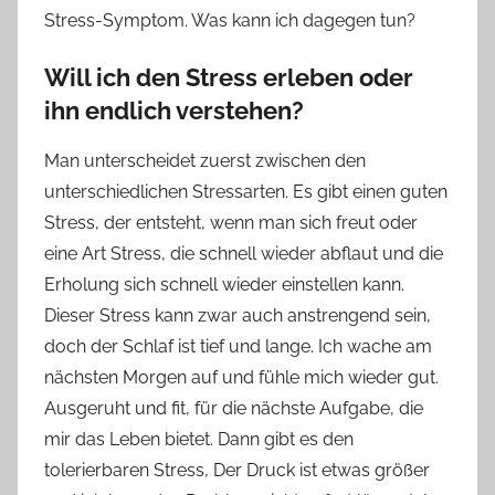
Stress-Symptom. Was kann ich dagegen tun?
Will ich den Stress erleben oder
ihn endlich verstehen?
Man unterscheidet zuerst zwischen den
unterschiedlichen Stressarten. Es gibt einen guten
Stress, der entsteht, wenn man sich freut oder
eine Art Stress, die schnell wieder abflaut und die
Erholung sich schnell wieder einstellen kann.
Dieser Stress kann zwar auch anstrengend sein,
doch der Schlaf ist tief und lange. Ich wache am
nächsten Morgen auf und fühle mich wieder gut.
Ausgeruht und fit, für die nächste Aufgabe, die
mir das Leben bietet. Dann gibt es den
tolerierbaren Stress, Der Druck ist etwas größer