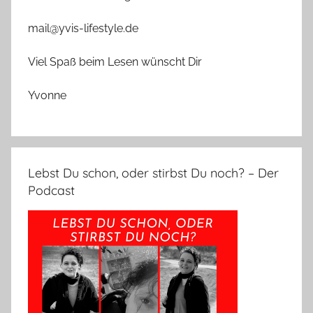
mail@yvis-lifestyle.de
Viel Spaß beim Lesen wünscht Dir
Yvonne
Lebst Du schon, oder stirbst Du noch? – Der
Podcast