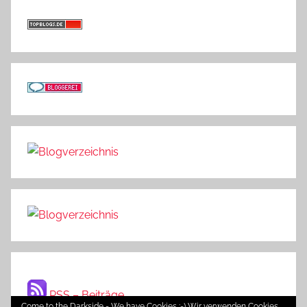
RSS – Beiträge
Come to the Darkside - We have Cookies ;-) Wir verwenden Cookies,