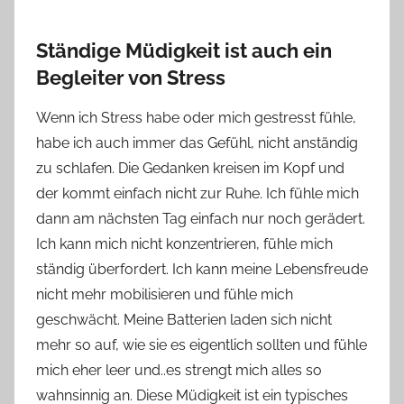
Ständige Müdigkeit ist auch ein
Begleiter von Stress
Wenn ich Stress habe oder mich gestresst fühle,
habe ich auch immer das Gefühl, nicht anständig
zu schlafen. Die Gedanken kreisen im Kopf und
der kommt einfach nicht zur Ruhe. Ich fühle mich
dann am nächsten Tag einfach nur noch gerädert.
Ich kann mich nicht konzentrieren, fühle mich
ständig überfordert. Ich kann meine Lebensfreude
nicht mehr mobilisieren und fühle mich
geschwächt. Meine Batterien laden sich nicht
mehr so auf, wie sie es eigentlich sollten und fühle
mich eher leer und..es strengt mich alles so
wahnsinnig an. Diese Müdigkeit ist ein typisches