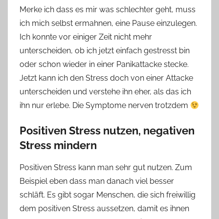
Merke ich dass es mir was schlechter geht, muss
ich mich selbst ermahnen, eine Pause einzulegen.
Ich konnte vor einiger Zeit nicht mehr
unterscheiden, ob ich jetzt einfach gestresst bin
oder schon wieder in einer Panikattacke stecke.
Jetzt kann ich den Stress doch von einer Attacke
unterscheiden und verstehe ihn eher, als das ich
ihn nur erlebe. Die Symptome nerven trotzdem
Positiven Stress nutzen, negativen
Stress mindern
Positiven Stress kann man sehr gut nutzen. Zum
Beispiel eben dass man danach viel besser
schläft. Es gibt sogar Menschen, die sich freiwillig
dem positiven Stress aussetzen, damit es ihnen