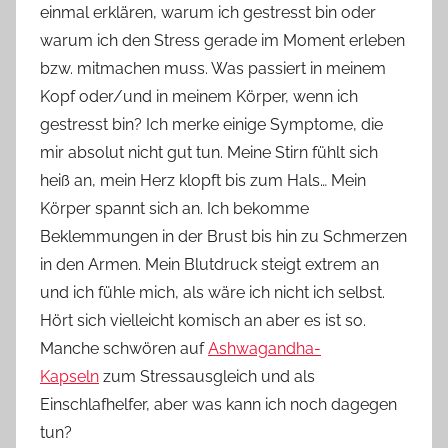
einmal erklären, warum ich gestresst bin oder
n
warum ich den Stress gerade im Moment erleben
n
e
bzw. mitmachen muss. Was passiert in meinem
Kopf oder/und in meinem Körper, wenn ich
gestresst bin? Ich merke einige Symptome, die
mir absolut nicht gut tun. Meine Stirn fühlt sich
heiß an, mein Herz klopft bis zum Hals… Mein
Körper spannt sich an. Ich bekomme
Beklemmungen in der Brust bis hin zu Schmerzen
in den Armen. Mein Blutdruck steigt extrem an
und ich fühle mich, als wäre ich nicht ich selbst.
Hört sich vielleicht komisch an aber es ist so.
Manche schwören auf
Ashwagandha-
Kapseln
zum Stressausgleich und als
Einschlafhelfer, aber was kann ich noch dagegen
tun?