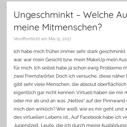
–
Lifestyle,
Ungeschminkt – Welche Au
Rezensionen,
Produkttests
meine Mitmenschen?
und
vieles
Veröffentlicht am
Mai 15, 2017
v
mehr
o
Ich habe mich früher immer sehr stark geschminkt. 
n
war, war mein Gesicht bzw. mein MakeUp mein Aus
Y
für mich. Ich selbst habe ja schon ewig Probleme m
v
zwei Fremdwörter. Doch ich versuche, diese näher k
o
n
gibt sehr viele Menschen, die absolut oberflächlic
n
eigentlich gar nicht kennen. Virtuell haben sie mir
e
oder mir ab und an was „Nettes“ auf der Pinnwand
mich den wirklich? Wer weiß, wie es mir geht un
des virtuellen Lebens ist… Auf Facebook habe ich v
Jugendzeit, Leute, die ich durch meine Ausbildung