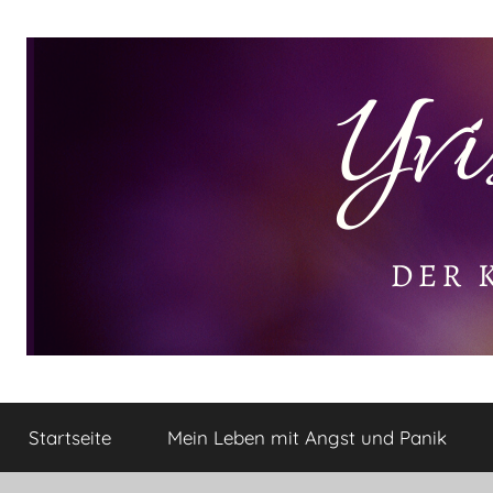
Zum
Inhalt
springen
Yvis
Der
kleine
Startseite
Mein Leben mit Angst und Panik
Lifestyle
Lifestyle
Blog