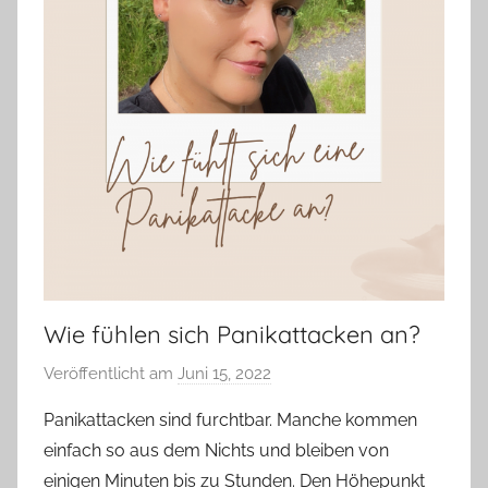
Wie fühlen sich Panikattacken an?
Veröffentlicht am
Juni 15, 2022
v
o
Panikattacken sind furchtbar. Manche kommen
n
einfach so aus dem Nichts und bleiben von
Y
einigen Minuten bis zu Stunden. Den Höhepunkt
v