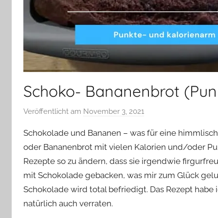
Schoko- Bananenbrot (Punk
Veröffentlicht am
November 3, 2021
v
o
Schokolade und Bananen – was für eine himmlische
n
oder Bananenbrot mit vielen Kalorien und/oder P
Y
Rezepte so zu ändern, dass sie irgendwie firgurfre
v
mit Schokolade gebacken, was mir zum Glück gelung
o
n
Schokolade wird total befriedigt. Das Rezept habe
n
natürlich auch verraten.
e